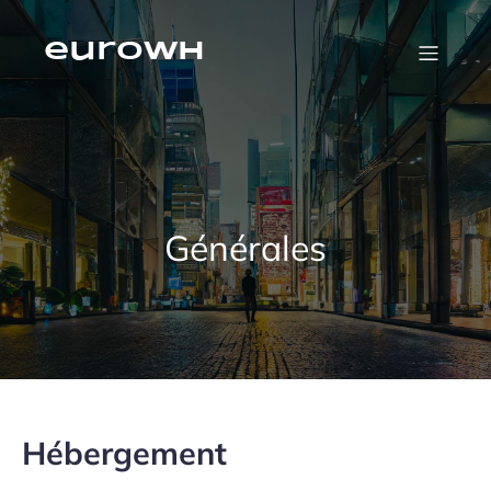
Skip
to
content
eurowh
Générales
Hébergement